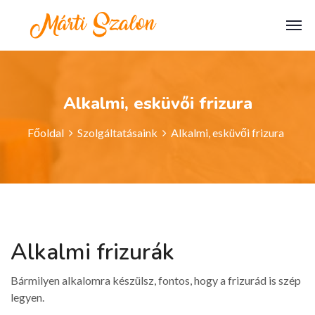
Alkalmi, esküvői frizura
Főoldal
Szolgáltatásaink
Alkalmi, esküvői frizura
Alkalmi frizurák
Bármilyen alkalomra készülsz, fontos, hogy a frizurád is szép
legyen.