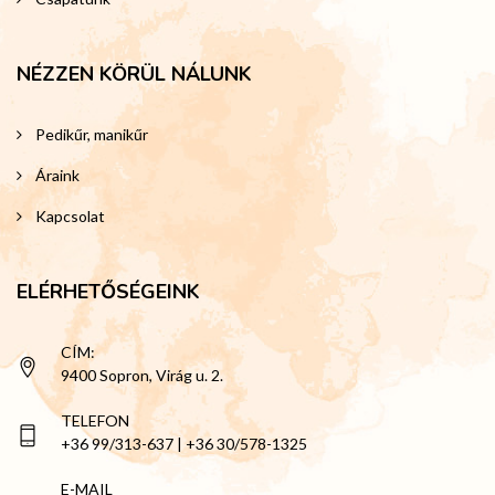
NÉZZEN KÖRÜL NÁLUNK
Pedikűr, manikűr
Áraink
Kapcsolat
ELÉRHETŐSÉGEINK
CÍM:
9400 Sopron, Virág u. 2.
TELEFON
+36 99/313-637 | +36 30/578-1325
E-MAIL