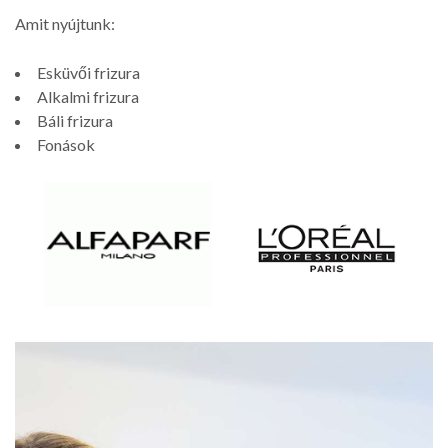
Amit nyújtunk:
Esküvői frizura
Alkalmi frizura
Báli frizura
Fonások