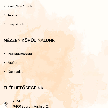
Szolgáltatásaink
Áraink
Csapatunk
NÉZZEN KÖRÜL NÁLUNK
Pedikűr, manikűr
Áraink
Kapcsolat
ELÉRHETŐSÉGEINK
CÍM:
9400 Sopron, Virág u. 2.