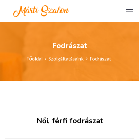
Fodrászat
Főoldal
Szolgáltatásaink
Fodrászat
Női, férfi fodrászat